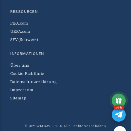
RESSOURCEN
FIFA.com
UEFA.com
SFV (Schweiz)
INFORMATIONEN
Über uns
Cookie-Richtlinie
Datenschutzerklärung
Impressum
Sitemap
14:46
© 2026 WM26WETTEN Alle Rechte vorbehalten.