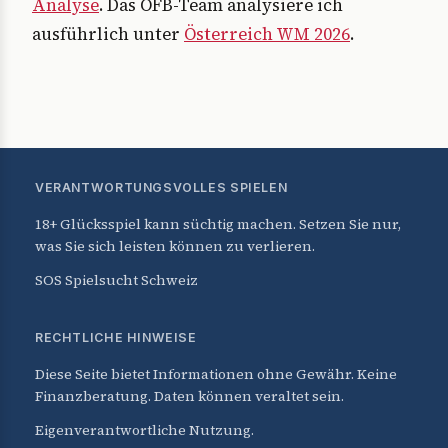
Analyse
. Das ÖFB-Team analysiere ich
ausführlich unter
Österreich WM 2026
.
VERANTWORTUNGSVOLLES SPIELEN
18+ Glücksspiel kann süchtig machen. Setzen Sie nur,
was Sie sich leisten können zu verlieren.
SOS Spielsucht Schweiz
RECHTLICHE HINWEISE
Diese Seite bietet Informationen ohne Gewähr. Keine
Finanzberatung. Daten können veraltet sein.
Eigenverantwortliche Nutzung.