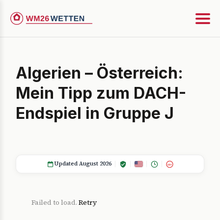
Algerien – Österreich:
Mein Tipp zum DACH-
Endspiel in Gruppe J
Updated August 2026
18+
Failed to load.
Retry