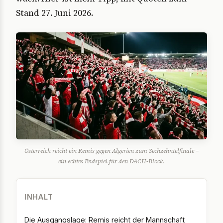
Stand 27. Juni 2026.
Österreich reicht ein Remis gegen Algerien zum Sechzehntelfinale –
ein echtes Endspiel für den DACH-Block.
INHALT
Die Ausgangslage: Remis reicht der Mannschaft