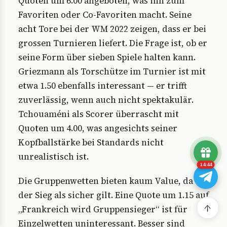
Quoten um 6.00 angeboten, was ihn zum
Favoriten oder Co-Favoriten macht. Seine
acht Tore bei der WM 2022 zeigen, dass er bei
grossen Turnieren liefert. Die Frage ist, ob er
seine Form über sieben Spiele halten kann.
Griezmann als Torschütze im Turnier ist mit
etwa 1.50 ebenfalls interessant — er trifft
zuverlässig, wenn auch nicht spektakulär.
Tchouaméni als Scorer überrascht mit
Quoten um 4.00, was angesichts seiner
Kopfballstärke bei Standards nicht
unrealistisch ist.
14:43
Die Gruppenwetten bieten kaum Value, da
der Sieg als sicher gilt. Eine Quote um 1.15 auf
↑
„Frankreich wird Gruppensieger“ ist für
Einzelwetten uninteressant. Besser sind